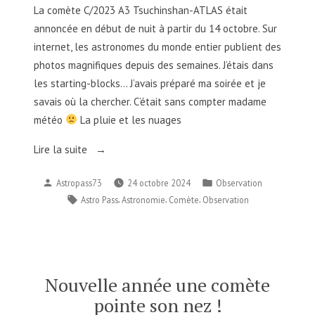
La comète C/2023 A3 Tsuchinshan-ATLAS était
annoncée en début de nuit à partir du 14 octobre. Sur
internet, les astronomes du monde entier publient des
photos magnifiques depuis des semaines. J’étais dans
les starting-blocks… J’avais préparé ma soirée et je
savais où la chercher. C’était sans compter madame
météo
La pluie et les nuages
« Fenêtre
Lire la suite
météo
Publié
Publié
Astropass73
24 octobre 2024
Observation
pour
par
dans
Étiquettes :
,
,
,
Astro Pass
Astronomie
Comète
Observation
comète »
Nouvelle année une comète
pointe son nez !