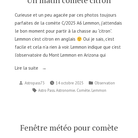
Un matin comète citron
Curieuse et un peu agacée par ces photos toujours
parfaites de la comète C/2025 A6 Lemmon, j’attendais
le bon moment pour partir à la chasse au “citron”.
Lemmon c’est citron en anglais
Oui je sais, c’est
facile et cela n’a rien à voir. Lemmon indique que c’est
l’observatoire du Mont Lemmon en Arizona qui
« Un
Lire la suite
matin
Publié
Publié
Astropass73
14 octobre 2025
Observation
comète
par
dans
Étiquettes :
,
,
,
Astro Pass
Astronomie
Comète
Lemmon
citron »
Fenêtre météo pour comète