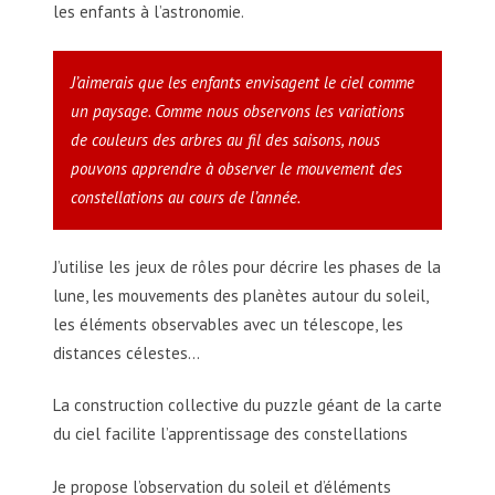
les enfants à l’astronomie.
J’aimerais que les enfants envisagent le ciel comme
un paysage. Comme nous observons les variations
de couleurs des arbres au fil des saisons, nous
pouvons apprendre à observer le mouvement des
constellations au cours de l’année.
J’utilise les jeux de rôles pour décrire les phases de la
lune, les mouvements des planètes autour du soleil,
les éléments observables avec un télescope, les
distances célestes…
La construction collective du puzzle géant de la carte
du ciel facilite l’apprentissage des constellations
Je propose l’observation du soleil et d’éléments