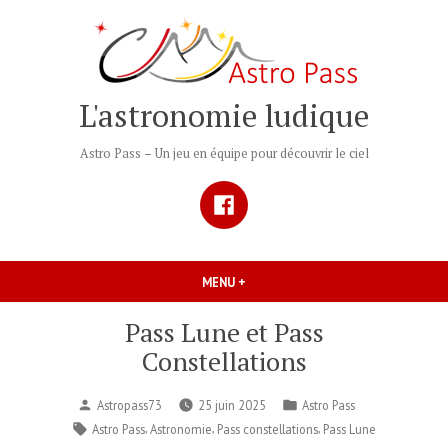
Accéder
au
contenu
L'astronomie ludique
Astro Pass – Un jeu en équipe pour découvrir le ciel
Facebook
MENU
+
DÉPLIÉ
RÉDUIT
Pass Lune et Pass
Constellations
Publié
Publié
Astropass73
25 juin 2025
Astro Pass
par
dans
Étiquettes :
,
,
,
Astro Pass
Astronomie
Pass constellations
Pass Lune