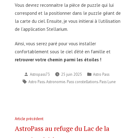
Vous devrez reconnaitre la pièce de puzzle qui lui
correspond et la positionner dans le puzzle géant de
la carte du ciel. Ensuite, je vous initierai à l’utilisation
de l’application Stellarium.
Ainsi, vous serez paré pour vous installer
confortablement sous le ciel d’été en famille et
retrouver votre chemin parmi les étoiles !
Publié
Publié
Astropass73
25 juin 2025
Astro Pass
par
dans
Étiquettes :
,
,
,
Astro Pass
Astronomie
Pass constellations
Pass Lune
Navigation
Article
Article précédent
de
précédent :
AstroPass au refuge du Lac de la
l’article