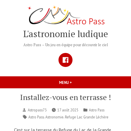
Accéder
au
contenu
L'astronomie ludique
Astro Pass – Un jeu en équipe pour découvrir le ciel
Facebook
MENU
+
DÉPLIÉ
RÉDUIT
Installez-vous en terrasse !
Publié
Publié
Astropass73
17 août 2025
Astro Pass
par
dans
Étiquettes :
,
,
Astro Pass
Astronomie
Refuge Lac Grande Léchère
C’est sur la terrasse du Refuge du Lac de la Grande