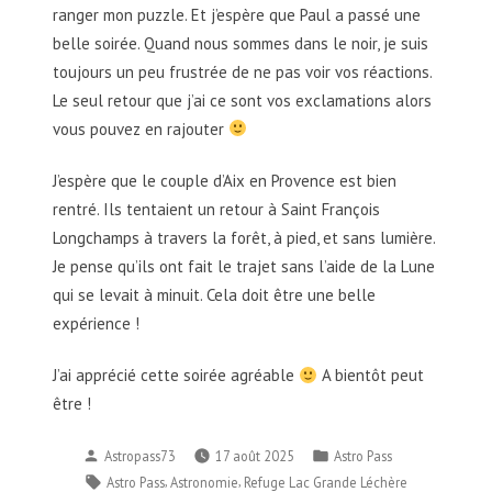
ranger mon puzzle. Et j’espère que Paul a passé une
belle soirée. Quand nous sommes dans le noir, je suis
toujours un peu frustrée de ne pas voir vos réactions.
Le seul retour que j’ai ce sont vos exclamations alors
vous pouvez en rajouter
J’espère que le couple d’Aix en Provence est bien
rentré. Ils tentaient un retour à Saint François
Longchamps à travers la forêt, à pied, et sans lumière.
Je pense qu’ils ont fait le trajet sans l’aide de la Lune
qui se levait à minuit. Cela doit être une belle
expérience !
J’ai apprécié cette soirée agréable
A bientôt peut
être !
Publié
Publié
Astropass73
17 août 2025
Astro Pass
par
dans
Étiquettes :
,
,
Astro Pass
Astronomie
Refuge Lac Grande Léchère